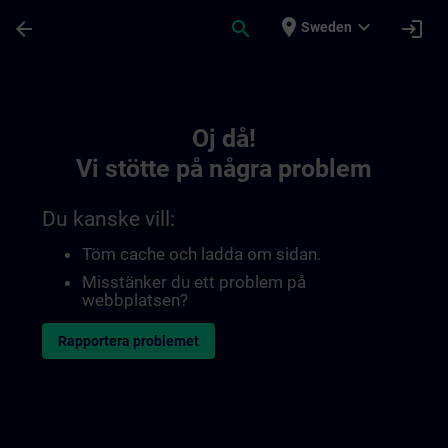
Hoppa till huvud innehåll
Sidan laddad
place
expand_more
arrow_back
search
login
Sweden
Toc | SITRAIN
Oj då!
Vi stötte på några problem
Du kanske vill:
Töm cache och ladda om sidan.
Misstänker du ett problem på
webbplatsen?
Rapportera problemet