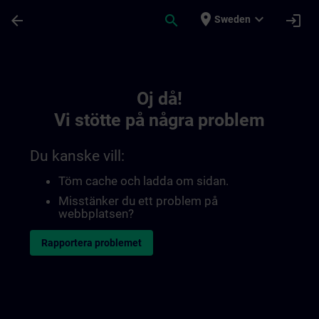
Hoppa till huvud innehåll
Sidan laddad
place
expand_more
arrow_back
search
login
Sweden
Toc | SITRAIN
Oj då!
Vi stötte på några problem
Du kanske vill:
Töm cache och ladda om sidan.
Misstänker du ett problem på
webbplatsen?
Rapportera problemet