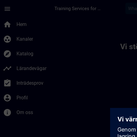
Hoppa till huvud innehåll
Sidan laddad
menu
Training Services for Digital Industries
Toc | SITRAIN
home
Hem
group_work
Kanaler
Vi s
explore
Katalog
timeline
Lärandevägar
assignment_turned_in
Inträdesprov
account_circle
Profil
info
Om oss