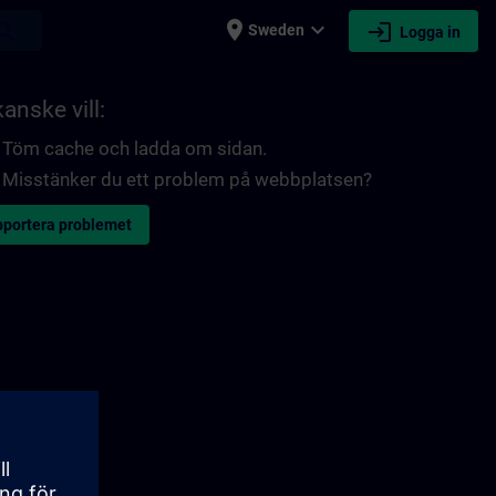
place
expand_more
login
earch
Sweden
Logga in
anske vill:
Töm cache och ladda om sidan.
Misstänker du ett problem på webbplatsen?
portera problemet