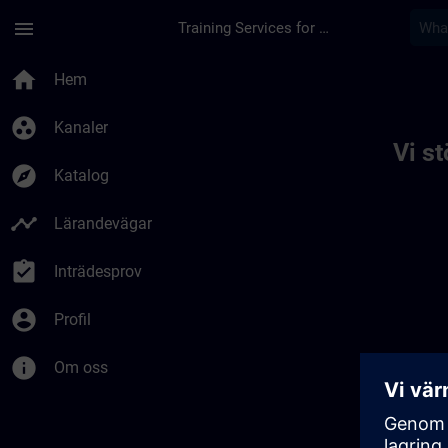
Hoppa till huvud innehåll
Sidan laddad
menu
Training Services for Digital Industries
Toc | SITRAIN
home
Hem
group_work
Kanaler
Vi s
explore
Katalog
timeline
Lärandevägar
assignment_turned_in
Inträdesprov
account_circle
Profil
info
Om oss