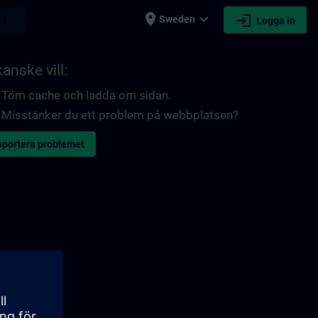
place
expand_more
login
earch
Sweden
Logga in
anske vill:
Töm cache och ladda om sidan.
Misstänker du ett problem på webbplatsen?
portera problemet