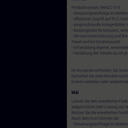
Produktversion: WinCC V19
• Steuerungsaufträge im Bedien
• effizienter Zugriff auf PLC-Va
• anspruchsvolle Anlagenbilder
• Bediengeräte fernsteuern, ver
• Service-Unterstützung und Ber
Panel und bei Gerätetausch
• Entwicklung eigener, anwenderd
• Vertiefung der Inhalte durch
Im Kurspreis enthalten: Ein kos
Kursstart bis zwei Wochen nach
Events vertiefen oder wiederhol
Mål
Lernen Sie den erweiterten Fun
zielgerichtete HMI-Lösung zur er
Nutzen Sie die erweiterten Fun
Nach dem Kurs können Sie:
• Steuerungsaufträge im Bedien