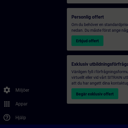
Personlig offert
Om du behöver en standardprisoff
nedan. Du måste först ange några
Erbjud offert
Exklusiv utbildningsförfråg
Vänligen fyll i förfrågningsform
virtuellt eller vid vårt SITRAIN 
att du har angett dina kontaktup
settings
Miljöer
Begär exklusiv offert
apps
Appar
help_outline
Hjälp