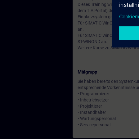
Dieses Training wird auf der B
dem TIA Portal) durchgeführt. 
Einplatzsystem gearbeitet, die
Für SIMATIC WinCC Professional
an.
Für SIMATIC WinCC V8.x (SCADA
ST-WINOND an.
Weitere Kurse zu SIMATIC WinCC
Målgrupp
Sie haben bereits den Systemk
entsprechende Vorkenntnisse un
• Programmierer
• Inbetriebsetzer
• Projektierer
• Instandhalter
• Wartungspersonal
• Servicepersonal