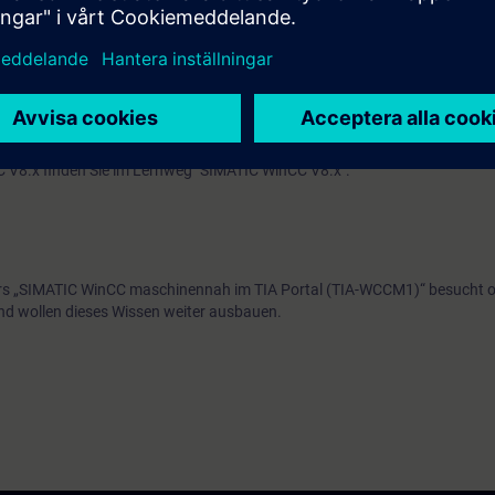
asis SIMATIC WinCC Comfort und SIMATIC WinCC Advanced (beide Produkt
In dem Kurs wird mit einem Comfort Panel und einem Runtime Advanced 
 zu einer SIMATIC S7-1500 kommunizieren.
 (SCADA System basierend auf TIA Portal) bieten wir Ihnen den System
 System) bieten wir Ihnen den Systemkurs ST-BWINCCS und ergänzend 
 V8.x finden Sie im Lernweg "SIMATIC WinCC V8.x".
urs „SIMATIC WinCC maschinennah im TIA Portal (TIA-WCCM1)“ besucht 
d wollen dieses Wissen weiter ausbauen.