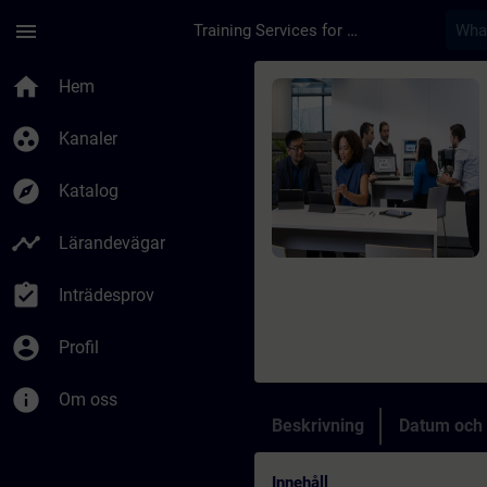
Hoppa till huvud innehåll
Sidan laddad
menu
Training Services for Digital Industries
Kurs - SIMATIC WinCC
home
Hem
group_work
Kanaler
explore
Katalog
timeline
Lärandevägar
assignment_turned_in
Inträdesprov
account_circle
Profil
info
Om oss
Beskrivning
Datum och 
Innehåll