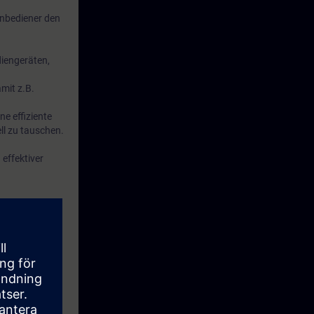
enbediener den
iengeräten,
mit z.B.
ne effiziente
ll zu tauschen.
effektiver
vergleichbare