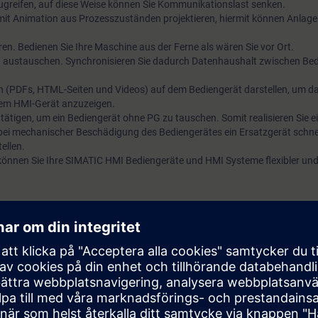
 zugreifen, auf diese Weise können Sie Kommunikationslast senken.
 mit Animation aus Prozesszuständen projektieren, hiermit können Anlag
eren. Bedienen Sie Ihre Maschine aus der Ferne als wären Sie vor Ort.
 austauschen. Synchronisieren Sie dadurch Datenhaushalt zwischen Bed
on (PDFs, HTML-Seiten und Videos) auf dem Bediengerät darstellen, um da
dem HMI-Gerät anzuzeigen.
tätigen, um ein Bediengerät ohne PG zu tauschen. Somit realisieren Sie ei
 bei mechanischer Beschädigung des Bediengerätes ein Ersatzgerät schne
ellen.
können Sie Ihre SIMATIC HMI Bediengeräte und HMI Systeme flexibler und 
sierungstechnik
ierungsgestaltung von HMI-Panels mit WinCC im TIA-Portal.
MATIC WinCC maschinennah im TIA Portal, Systemkurs (TIA-WCCM)
oder 
rundsätzlich in den maschinennahen Bereich und in SCADA.