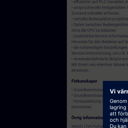
• effizienter auf PLC-Variablen
• anspruchsvolle Anlagenbilder
Zustand schneller erfassen.
• verteilte Bedienplätze projekti
• Daten zwischen Bediengeräten
ohne die CPU zu belasten.
• zusätzliche Service-Informati
Hinweise für den Bediener auf 
• die notwendigen Einstellungen 
Service-Unterstützung, um z.B.
• anwenderdefinierte Skripte erst
Mit Ihrem neu erlernten Wissen 
einsetzen.
Förkunskaper
• Grundkenntnisse der Automati
• Grundkenntnisse der Visualis
• Voraussetzung ist der Kurs
SI
Kenntnisse.
Övrig information
WinCC (TIA Portal) teilt sich g