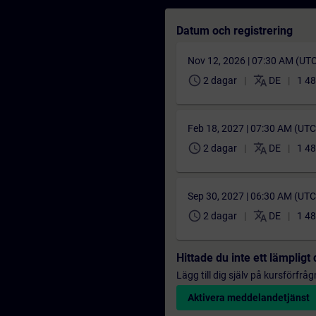
Datum och registrering
Nov 12, 2026 | 07:30 AM (UT
schedule
translate
2 dagar
DE
1 48
Feb 18, 2027 | 07:30 AM (UT
schedule
translate
2 dagar
DE
1 48
Sep 30, 2027 | 06:30 AM (UT
schedule
translate
2 dagar
DE
1 48
Hittade du inte ett lämplig
Lägg till dig själv på kursförfrå
Aktivera meddelandetjänst