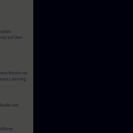
uschen
eos) auf dem
eine Woche vor
ieses Learning
duelle und
uführen.