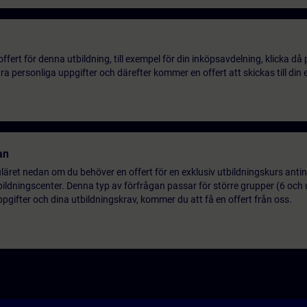
ert för denna utbildning, till exempel för din inköpsavdelning, klicka då
 personliga uppgifter och därefter kommer en offert att skickas till din 
an
uläret nedan om du behöver en offert för en exklusiv utbildningskurs antin
utbildningscenter. Denna typ av förfrågan passar för större grupper (6 och 
pgifter och dina utbildningskrav, kommer du att få en offert från oss.