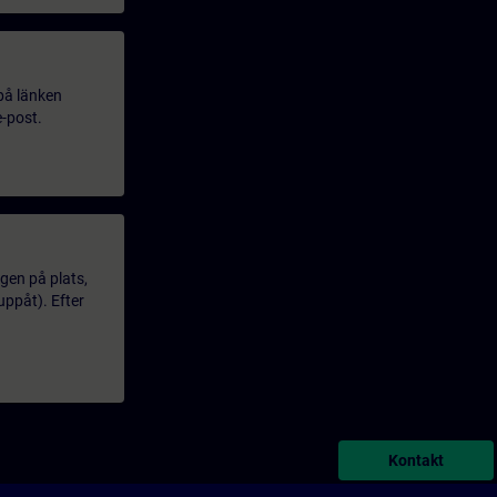
 på länken
e-post.
gen på plats,
uppåt). Efter
Kontakt