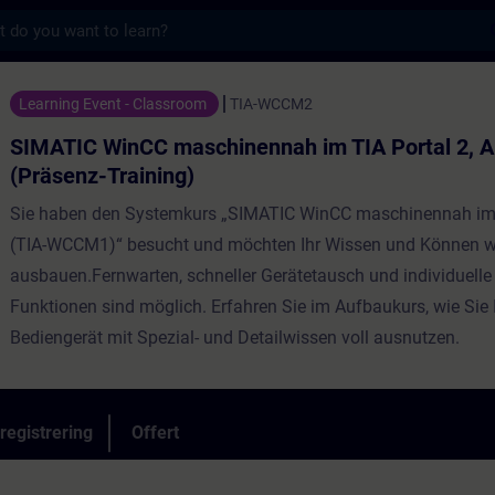
s
 maschinennah im TIA Portal 2, Aufbaukurs 
Learning Event - Classroom
TIA-WCCM2
SIMATIC WinCC maschinennah im TIA Portal 2, 
(Präsenz-Training)
Sie haben den Systemkurs „SIMATIC WinCC maschinennah im 
(TIA-WCCM1)“ besucht und möchten Ihr Wissen und Können w
ausbauen.Fernwarten, schneller Gerätetausch und individuelle
Funktionen sind möglich. Erfahren Sie im Aufbaukurs, wie Sie 
Bediengerät mit Spezial- und Detailwissen voll ausnutzen.
registrering
Offert