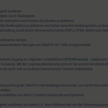
gerät auslösen
riablen durch Multiplexen
 mit Animation aus Prozess-Zuständen projektieren
teilte Bedienplätze projektieren und Daten zwischen Bediengeräten austa
eitstellung zusätzlicher Service-Information (PDFs, HTML-Seiten und Vid
efinierter Skripte
 praxisorientierte Übungen am SIMATIC S7-1500 Anlagenmodell
tenfreier Zugang zur digitalen Lernplattform
SITRAIN access
– beginnend 
 Kursende. Mit der Learning Membership können Sie sowohl die Inhalte d
en als auch sich zu anderen interessanten Themen weiterbilden.
ktionsumfang der SIMATIC HMI Bediengeräte kennen, um damit Ihre indivi
stellen.
ktionalitäten von WinCC Comfort/Advanced und Optionen.
gerät auslösen, um damit z.B. einen Bildwechsel von der Steuerung ausz