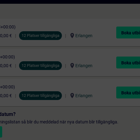
C+00:00)
Boka utbi
location_on
0,00 €
12 Platser tillgängliga
Erlangen
C+00:00)
Boka utbi
location_on
0,00 €
12 Platser tillgängliga
Erlangen
C+00:00)
Boka utbi
location_on
0,00 €
12 Platser tillgängliga
Erlangen
t datum?
gningslistan så blir du meddelad när nya datum blir tillgängliga.