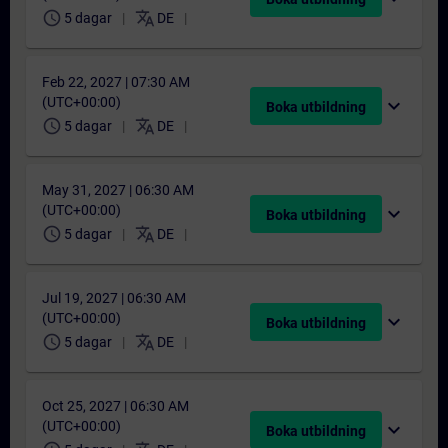
schedule
translate
5 dagar
DE
Feb 22, 2027 | 07:30 AM
(UTC+00:00)
expand_more
Boka utbildning
schedule
translate
5 dagar
DE
May 31, 2027 | 06:30 AM
(UTC+00:00)
expand_more
Boka utbildning
schedule
translate
5 dagar
DE
Jul 19, 2027 | 06:30 AM
(UTC+00:00)
expand_more
Boka utbildning
schedule
translate
5 dagar
DE
Oct 25, 2027 | 06:30 AM
(UTC+00:00)
expand_more
Boka utbildning