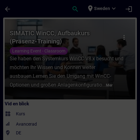
Hoppa till huvud innehåll
Sidan laddad
place
expand_more
arrow_back
search
login
Sweden
Kurs - SIMATIC WinCC, Aufbaukurs (Präsenz-
SIMATIC WinCC, Aufbaukurs
more_vert
(Präsenz-Training)
Learning Event - Classroom
Sie haben den Systemkurs WinCC V8.x besucht und
möchten Ihr Wissen und Können weiter
ausbauen.Lernen Sie den Umgang mit WinCC-
Optionen und großen Anlagenkonfiguratio...
Mer
Vid en blick
widgets
Kurs
Avancerad
where_to_vote
DE