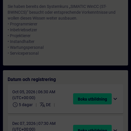
Sie haben bereits den Systemkurs „SIMATIC WinCC (ST-
BWINCCS)“ besucht oder entsprechende Vorkenntnisse und
wollen dieses Wissen weiter ausbauen.
• Programmierer
• Inbetriebsetzer
• Projektierer
• Instandhalter
• Wartungspersonal
• Servicepersonal
Datum och registrering
Oct 05, 2026 | 06:30 AM
(UTC+00:00)
expand_more
Boka utbildning
schedule
translate
5 dagar
DE
Dec 07, 2026 | 07:30 AM
(UTC+00:00)
expand_more
Boka utbildning