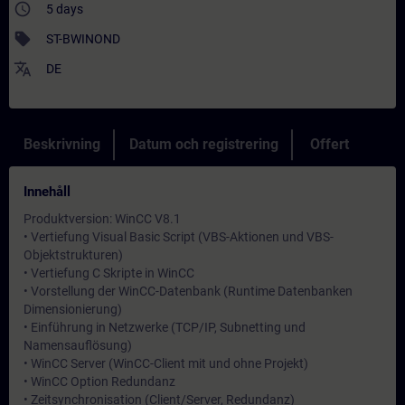
access_time
5 days
sell
ST-BWINOND
translate
DE
Beskrivning
Datum och registrering
Offert
Innehåll
Produktversion: WinCC V8.1
• Vertiefung Visual Basic Script (VBS-Aktionen und VBS-
Objektstrukturen)
• Vertiefung C Skripte in WinCC
• Vorstellung der WinCC-Datenbank (Runtime Datenbanken
Dimensionierung)
• Einführung in Netzwerke (TCP/IP, Subnetting und
Namensauflösung)
• WinCC Server (WinCC-Client mit und ohne Projekt)
• WinCC Option Redundanz
• Zeitsynchronisation (Client/Server, Redundanz)