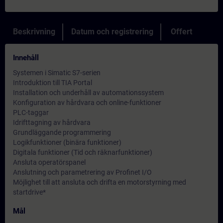
Beskrivning
Datum och registrering
Offert
Innehåll
Systemen i Simatic S7-serien
Introduktion till TIA Portal
Installation och underhåll av automationssystem
Konfiguration av hårdvara och online-funktioner
PLC-taggar
Idrifttagning av hårdvara
Grundläggande programmering
Logikfunktioner (binära funktioner)
Digitala funktioner (Tid och räknarfunktioner)
Ansluta operatörspanel
Anslutning och parametrering av Profinet I/O
Möjlighet till att ansluta och drifta en motorstyrning med
startdrive*
Mål