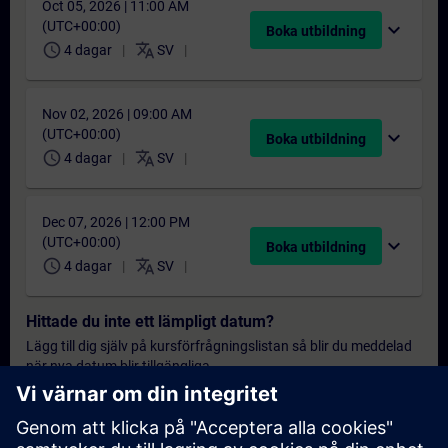
Oct 05, 2026 | 11:00 AM
(UTC+00:00)
expand_more
Boka utbildning
schedule
translate
4 dagar
SV
Nov 02, 2026 | 09:00 AM
(UTC+00:00)
expand_more
Boka utbildning
schedule
translate
4 dagar
SV
Dec 07, 2026 | 12:00 PM
(UTC+00:00)
expand_more
Boka utbildning
schedule
translate
4 dagar
SV
Hittade du inte ett lämpligt datum?
Lägg till dig själv på kursförfrågningslistan så blir du meddelad
när nya datum blir tillgängliga.
Aktivera meddelandetjänst