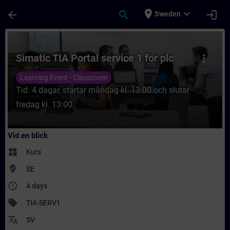
Hoppa till huvud innehåll
Sidan laddad
place
expand_more
arrow_back
search
login
Sweden
Kurs - Simatic TIA Portal service 1 för plc 
Simatic TIA Portal service 1 för plc
more_vert
Learning Event - Classroom
Tid: 4 dagar, startar måndag kl. 13:00 och slutar
fredag kl. 13:00.
Vid en blick
widgets
Kurs
where_to_vote
SE
access_time
4 days
sell
TIA-SERV1
translate
SV