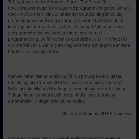
Totally Integrated Automation Portal (TIA Portal) är
utvecklingsverktyget för integrerad programmering med Simatic
Step 7 och Simatic WinCC. Under denna utbildning lär du dig
grundläggande hantering av programvaran TIA Portal, du får
kunskap om automationssystemet Simatic S7, konfigurering
och parametrering av hårdvara samt grunderna i
programmering. Du får också en överblick av HMI, Profinet I/O
och startdrive*. Du lär dig att diagnostisera och åtgärda enklare
hårdvaru- och mjukvarufel.
Som en del av denna utbildning får du prova på den digitala
utbildningsplattformen SITRAIN access utan extra kostnad.
Detta ger dig tillgång till mängder av webbaserade utbildningar
7 dagar innan kursstart och testperioden avslutas sedan
automatiskt 14 dagar efter kursens slut.
Mer information om SITRAIN access
I SITRAIN access hittar du webbutbildningar för till exempel