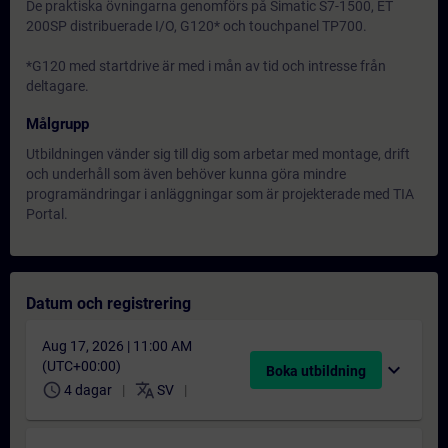
De praktiska övningarna genomförs på Simatic S7-1500, ET
200SP distribuerade I/O, G120* och touchpanel TP700.
*G120 med startdrive är med i mån av tid och intresse från
deltagare.
Målgrupp
Utbildningen vänder sig till dig som arbetar med montage, drift
och underhåll som även behöver kunna göra mindre
programändringar i anläggningar som är projekterade med TIA
Portal.
Datum och registrering
Aug 17, 2026 | 11:00 AM
(UTC+00:00)
expand_more
Boka utbildning
schedule
translate
4 dagar
SV