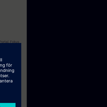
Portal. Fokus
stik.
 plc (TIA-
c S7-1500-