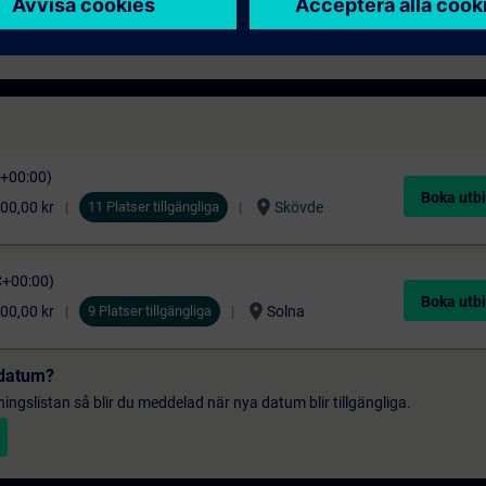
 Portal Step 7-programmerare som vill vidareutveckla sig i TIA Portal Step 
C+00:00)
Boka utbi
location_on
00,00 kr
11 Platser tillgängliga
Skövde
C+00:00)
Boka utbi
location_on
00,00 kr
9 Platser tillgängliga
Solna
t datum?
gningslistan så blir du meddelad när nya datum blir tillgängliga.