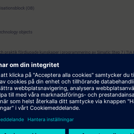
nisationsblock (OB)
Technology objects
och praktik fördjupade kunskaper i programmering av Simatic Step 7 i TIA 
aper inom Step 7-programmering. Bland annat genom mer effektiva
 genom att lägga till drives, fler programmeringsspråk och HMI-diagno
Portal Step 7 motsvarande vår utbildning
Simatic TIA Portal Service 1 för
ska med material på engelska. Praktiska övningar genomförs på Simati
P I/O, Comfort Panel, G120 drive och tranportbana.