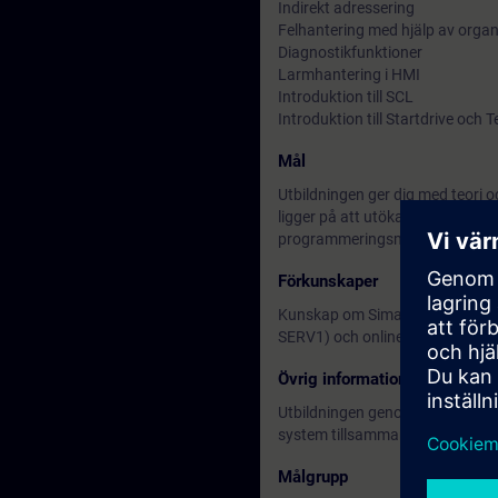
Indirekt adressering
Felhantering med hjälp av orga
Diagnostikfunktioner
Larmhantering i HMI
Introduktion till SCL
Introduktion till Startdrive och 
Mål
Utbildningen ger dig med teori 
ligger på att utöka dina kunsk
programmeringsmetoder men även
Förkunskaper
Kunskap om Simatic S7 och TIA 
SERV1)
och
online-test
Övrig information
Utbildningen genomförs på sven
system tillsammans med ET 200S
Målgrupp