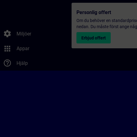
Personlig offert
Om du behöver en standardprisoff
nedan. Du måste först ange några
settings
Miljöer
Erbjud offert
apps
Appar
help_outline
Hjälp