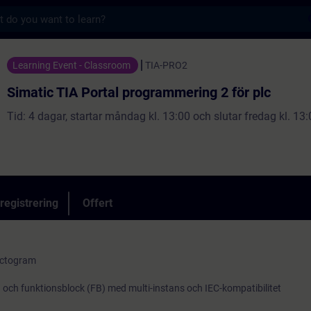
s
rtal programmering 2 för plc - Utbildning -
Learning Event - Classroom
TIA-PRO2
Simatic TIA Portal programmering 2 för plc
Tid: 4 dagar, startar måndag kl. 13:00 och slutar fredag kl. 13:
registrering
Offert
uctogram
och funktionsblock (FB) med multi-instans och IEC-kompatibilitet