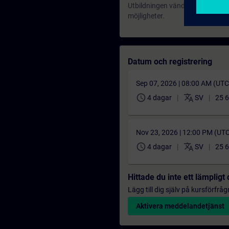
Utbildningen vänder sig till TIA
möjligheter.
Datum och registrering
Sep 07, 2026 | 08:00 AM (UT
schedule
translate
4 dagar
SV
25 6
Nov 23, 2026 | 12:00 PM (UT
schedule
translate
4 dagar
SV
25 6
Hittade du inte ett lämplig
Lägg till dig själv på kursförfrå
Aktivera meddelandetjänst