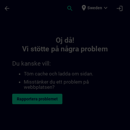
Hoppa till huvud innehåll
Sidan laddad
place
expand_more
arrow_back
search
login
Sweden
Toc | SITRAIN
Oj då!
Vi stötte på några problem
Du kanske vill:
Töm cache och ladda om sidan.
Misstänker du ett problem på
webbplatsen?
Rapportera problemet