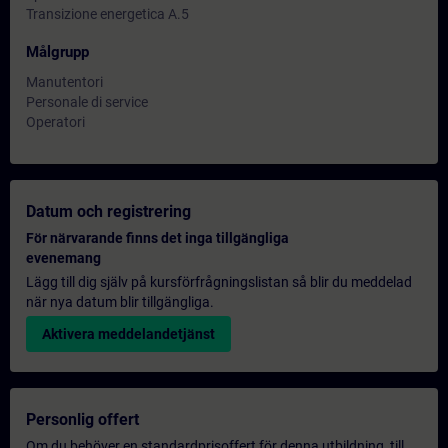
Transizione energetica A.5
Målgrupp
Manutentori
Personale di service
Operatori
Datum och registrering
För närvarande finns det inga tillgängliga
evenemang
Lägg till dig själv på kursförfrågningslistan så blir du meddelad
när nya datum blir tillgängliga.
Aktivera meddelandetjänst
Personlig offert
Om du behöver en standardprisoffert för denna utbildning, till