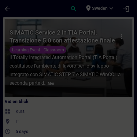
Hoppa till huvud innehåll
Sidan laddad
place
expand_more
arrow_back
search
login
Sweden
Kurs - SIMATIC Service 2 in TIA Portal. Tr
SIMATIC Service 2 in TIA Portal.
more_vert
Transizione 5.0 con attestazione finale
superamento esame.
Learning Event - Classroom
Il Totally Integrated Automation Portal (TIA Portal)
costituisce l'ambiente di lavoro per lo sviluppo
integrato con SIMATIC STEP 7 e SIMATIC WinCC.La
seconda parte d...
Mer
Vid en blick
widgets
Kurs
where_to_vote
IT
access_time
5 days