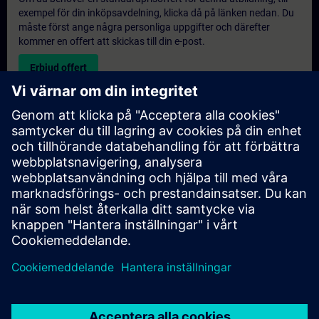
exempel för din inköpsavdelning, klicka då på länken nedan. Du
måste först ange några personliga uppgifter och därefter
kommer en offert att skickas till din e-post.
Erbjud offert
Exklusiv utbildningsförfrågan
Vänligen fyll i förfrågningsformuläret nedan om du behöver en
offert för en exklusiv utbildningskurs antingen på plats, virtuellt
eller vid vårt SITRAIN utbildningscenter. Denna typ av förfrågan
passar för större grupper (6 och uppåt). Efter att du har angett
dina kontaktuppgifter och dina utbildningskrav, kommer du att
få en offert från oss.
Begär exklusiv offert