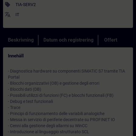
sell
TIA-SERV2
translate
IT
Beskrivning
Datum och registrering
Offert
Innehåll
- Diagnostica hardware su componenti SIMATIC S7 tramite TIA
Portal
- Blocchi organizzativi (OB) e gestione degli errori
- Blocchi dati (DB)
- Possibili utilizzi di funzioni (FC) e blocchi funzionali (FB)
- Debug e test funzionali
- Trace
- Principi di funzionamento delle variabili analogiche
- Messa in servizio di periferie decentrate su PROFINET IO
- Cenni alla gestione degli allarmi su WinCC
- Introduzione al linguaggio strutturato SCL