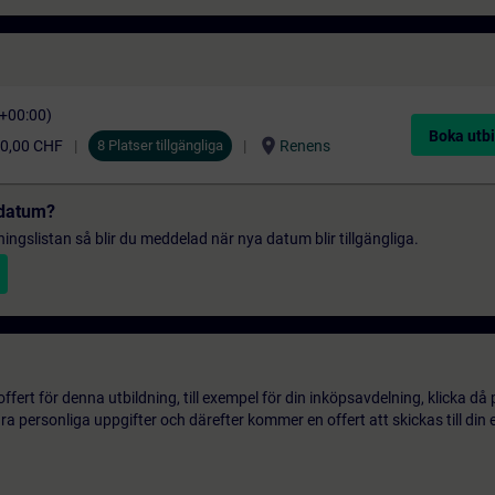
C+00:00)
Boka utbi
location_on
90,00 CHF
8 Platser tillgängliga
Renens
t datum?
gningslistan så blir du meddelad när nya datum blir tillgängliga.
ert för denna utbildning, till exempel för din inköpsavdelning, klicka då
 personliga uppgifter och därefter kommer en offert att skickas till din 