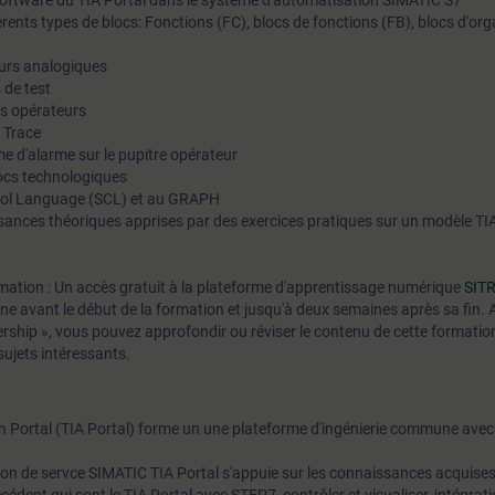
Software du TIA Portal dans le système d'automatisation SIMATIC S7
fférents types de blocs: Fonctions (FC), blocs de fonctions (FB), blocs d'or
eurs analogiques
 de test
es opérateurs
n Trace
e d'alarme sur le pupitre opérateur
ocs technologiques
trol Language (SCL) et au GRAPH
ances théoriques apprises par des exercices pratiques sur un modèle TI
ormation : Un accès gratuit à la plateforme d'apprentissage numérique
SITR
ine avant le début de la formation et jusqu'à deux semaines après sa fin. 
hip », vous pouvez approfondir ou réviser le contenu de cette formation
sujets intéressants.
on Portal (TIA Portal) forme un une plateforme d'ingénierie commune av
ion de servce SIMATIC TIA Portal s'appuie sur les connaissances acquises