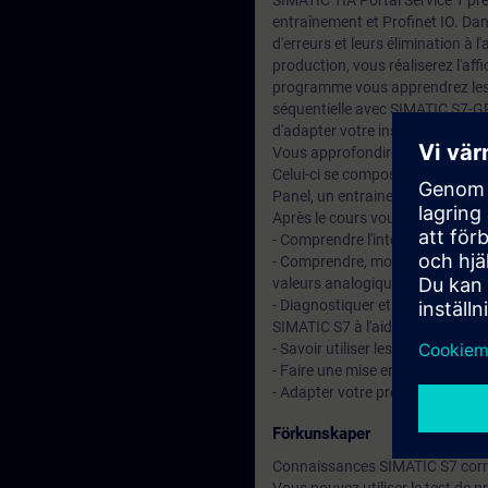
SIMATIC TIA Portal Service 1 préc
entraînement et Profinet IO. Da
d'erreurs et leurs élimination à 
production, vous réaliserez l'af
programme vous apprendrez les f
séquentielle avec SIMATIC S7-G
d'adapter votre installation à de
Vous approfondirez les connaiss
Celui-ci se compose d'un systèm
Panel, un entrainement et une 
Après le cours vous serez en me
- Comprendre l'interopérabilité
- Comprendre, modifier et étend
valeurs analogiques
- Diagnostiquer et éliminer les
SIMATIC S7 à l'aide des outils de
- Savoir utiliser les fonctions 
- Faire une mise en service de 
- Adapter votre projet WinCC par
Förkunskaper
Connaissances SIMATIC S7 cor