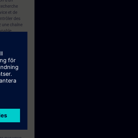
ion d'un
 Recherche
vice et de
ntrôler des
z une chaîne
apable
odèle TIA.
0SP, un Touch
tement de
utomatisation