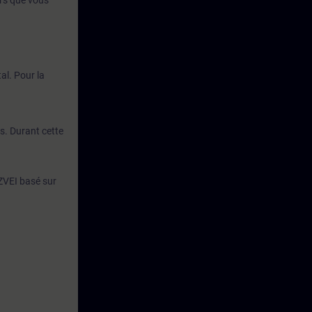
urs que vous
al. Pour la
s. Durant cette
 ZVEI basé sur