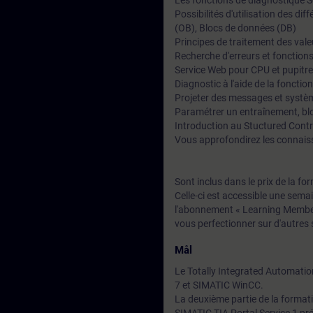
Les fonctions de diagnostique 
Possibilités d'utilisation des di
(OB), Blocs de données (DB)
Principes de traitement des val
Recherche d'erreurs et fonctions
Service Web pour CPU et pupitr
Diagnostic à l'aide de la fonctio
Projeter des messages et systèm
Paramétrer un entraînement, bl
Introduction au Stuctured Con
Vous approfondirez les connaiss
Sont inclus dans le prix de la f
Celle-ci est accessible une sema
l'abonnement « Learning Members
vous perfectionner sur d'autres 
Mål
Le Totally Integrated Automati
7 et SIMATIC WinCC.
La deuxième partie de la format