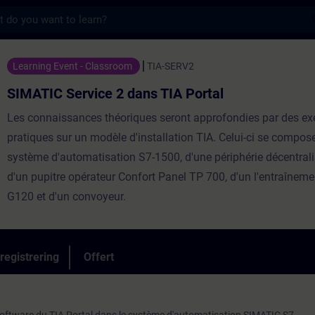
s
ce 2 dans TIA Portal - Utbildning - Utbildn
Learning Event - Classroom
TIA-SERV2
SIMATIC Service 2 dans TIA Portal
Les connaissances théoriques seront approfondies par des ex
pratiques sur un modèle d'installation TIA. Celui-ci se compos
système d'automatisation S7-1500, d'une périphérie décentral
d'un pupitre opérateur Confort Panel TP 700, d'un l'entraîne
G120 et d'un convoyeur.
registrering
Offert