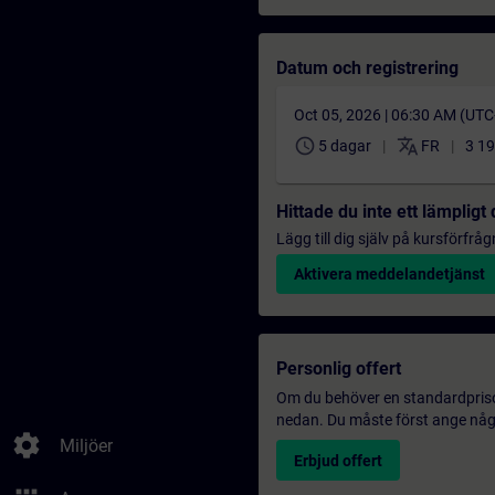
Datum och registrering
Oct 05, 2026 | 06:30 AM (UT
schedule
translate
5 dagar
FR
3 1
Hittade du inte ett lämplig
Lägg till dig själv på kursförfrå
Aktivera meddelandetjänst
Personlig offert
Om du behöver en standardprisoff
nedan. Du måste först ange några
settings
Miljöer
Erbjud offert