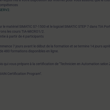
pré-requis mis à votre disposition sur internet pour vous assurez que le co
 compétences
A-SERV2
.
r le matériel SIMATIC S7-1500 et le logiciel SIMATIC STEP 7 dans TIA Port
rons les cours TIA-MICRO1/2.
tie à partir de 4 participants
mence 7 jours avant le début de la formation et se termine 14 jours aprè
de 480 formations disponibles en ligne.
ois qui vous prépare à la certification de "Technicien en Automation selon
AIN Certification Program".