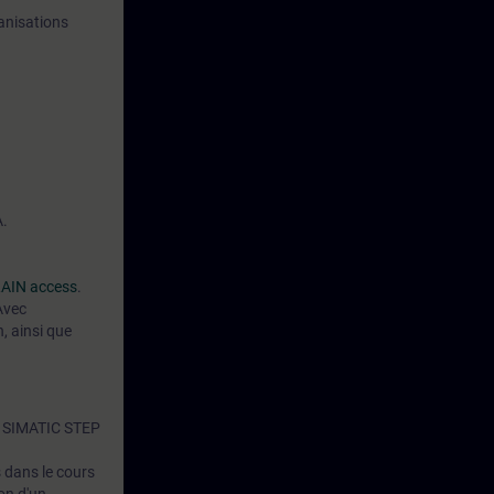
ganisations
A.
AIN access
.
Avec
, ainsi que
ec SIMATIC STEP
 dans le cours