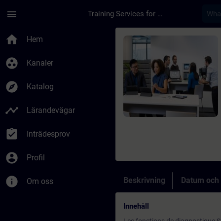
Hoppa till huvud innehåll
Sidan laddad
menu
Training Services for Digital Industries
Kurs - SIMATIC Servi
home
Hem
group_work
Kanaler
explore
Katalog
timeline
Lärandevägar
assignment_turned_in
Inträdesprov
account_circle
Profil
info
Beskrivning
Datum och 
Om oss
Innehåll