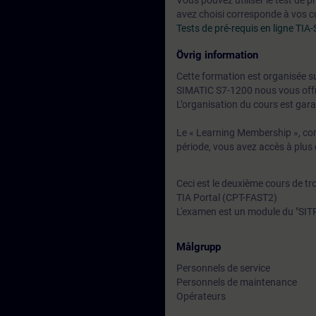
Vous pouvez utiliser le test de 
avez choisi corresponde à vos
Tests de pré-requis en ligne TI
Övrig information
Cette formation est organisée su
SIMATIC S7-1200 nous vous off
L’organisation du cours est garan
Le « Learning Membership », com
période, vous avez accès à plus 
Ceci est le deuxième cours de tr
TIA Portal (CPT-FAST2)
L'examen est un module du "SITR
Målgrupp
Personnels de service
Personnels de maintenance
Opérateurs