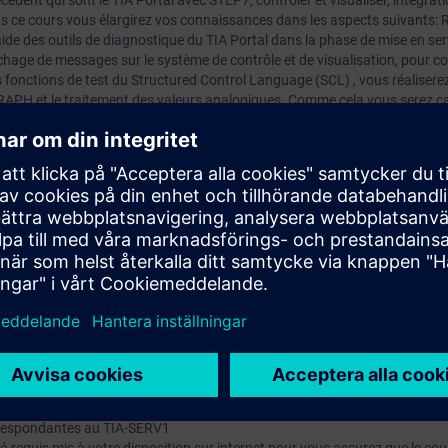
édent qui sont le TIA Portal avec STEP7, contrôler et visualiser, intégrat
ns ce cours vous élargirez vos connaissances dans les aspects suivants:
l'aide des outils de diagnostique du TIA Portal dans la phase de mise en ser
fichage de messages sur le système de contrôle et de visualisation, pour co
onctions de test du Structured Control Language (SCL) , vous réalisere
RAPH et le traitement des valeurs analogiques. Comme cela vous serez c
 nouvelles exigences et ainsi diminuer les temps d'arrêt
ances théoriques apprises par des exercices orientés pratiques sur un m
e d'automatisation SIMATIC S7-1500, une périphérie décentralisée ET 20
maquette.
sure de:
 des composants TIA
re des programme STEP 7 aussi avec des chaînes séquentielles et du trai
 erreurs Hardware et Software de façon systématique dans le système d'a
 diagnostique de la plateforme d'ingénierie TIA Portal
de test du Structured Control Language (SCL)
composants TIA de manière ponctuelle
 des petites modifications et extensions aux nouvelles exigences.
respondantes au TIA-SERV1