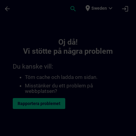
Hoppa till huvud innehåll
Sidan laddad
place
expand_more
arrow_back
search
login
Sweden
Toc | SITRAIN
Oj då!
Vi stötte på några problem
Du kanske vill:
Töm cache och ladda om sidan.
Misstänker du ett problem på
webbplatsen?
Rapportera problemet