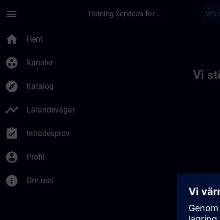
Hoppa till huvud innehåll
Sidan laddad
menu
Training Services for Digital Industries
Toc | SITRAIN
home
Hem
group_work
Kanaler
Vi s
explore
Katalog
timeline
Lärandevägar
assignment_turned_in
Inträdesprov
account_circle
Profil
info
Om oss