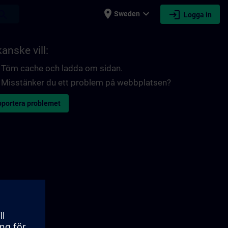
place
expand_more
login
earch
Sweden
Logga in
anske vill:
Töm cache och ladda om sidan.
Misstänker du ett problem på webbplatsen?
portera problemet