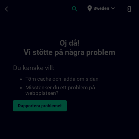
Hoppa till huvud innehåll
Sidan laddad
place
expand_more
arrow_back
search
login
Sweden
Toc | SITRAIN
Oj då!
Vi stötte på några problem
Du kanske vill:
Töm cache och ladda om sidan.
Misstänker du ett problem på
webbplatsen?
Rapportera problemet