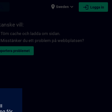
place
expand_more
login
earch
Sweden
Logga in
anske vill:
Töm cache och ladda om sidan.
Misstänker du ett problem på webbplatsen?
portera problemet