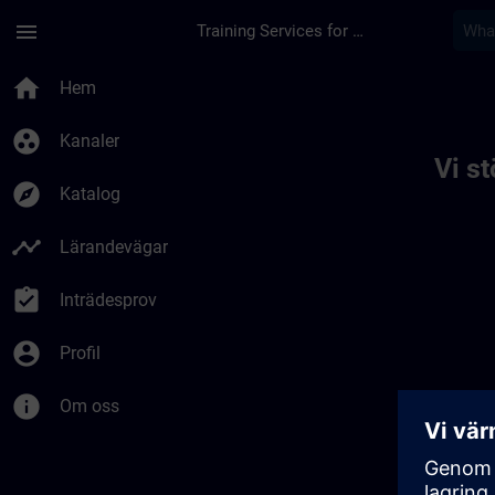
Hoppa till huvud innehåll
Sidan laddad
menu
Training Services for Digital Industries
Toc | SITRAIN
home
Hem
group_work
Kanaler
Vi s
explore
Katalog
timeline
Lärandevägar
assignment_turned_in
Inträdesprov
account_circle
Profil
info
Om oss