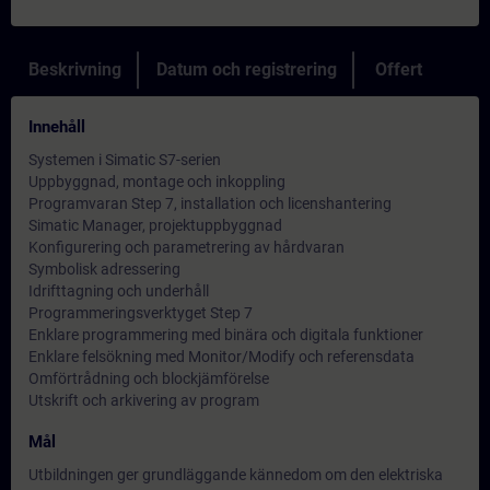
Beskrivning
Datum och registrering
Offert
Innehåll
Systemen i Simatic S7-serien
Uppbyggnad, montage och inkoppling
Programvaran Step 7, installation och licenshantering
Simatic Manager, projektuppbyggnad
Konfigurering och parametrering av hårdvaran
Symbolisk adressering
Idrifttagning och underhåll
Programmeringsverktyget Step 7
Enklare programmering med binära och digitala funktioner
Enklare felsökning med Monitor/Modify och referensdata
Omförtrådning och blockjämförelse
Utskrift och arkivering av program
Mål
Utbildningen ger grundläggande kännedom om den elektriska