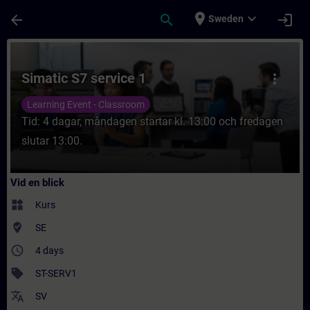
Hoppa till huvud innehåll
Sidan laddad
place
expand_more
arrow_back
search
login
Sweden
Kurs - Simatic S7 service 1 - Utbildning - 
Simatic S7 service 1
more_vert
Learning Event - Classroom
Tid: 4 dagar, måndagen startar kl. 13:00 och fredagen
slutar 13:00.
Vid en blick
widgets
Kurs
where_to_vote
SE
access_time
4 days
sell
ST-SERV1
translate
SV