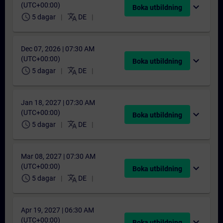
(UTC+00:00)
expand_more
Boka utbildning
schedule
translate
5 dagar
DE
Dec 07, 2026 | 07:30 AM
(UTC+00:00)
expand_more
Boka utbildning
schedule
translate
5 dagar
DE
Jan 18, 2027 | 07:30 AM
(UTC+00:00)
expand_more
Boka utbildning
schedule
translate
5 dagar
DE
Mar 08, 2027 | 07:30 AM
(UTC+00:00)
expand_more
Boka utbildning
schedule
translate
5 dagar
DE
Apr 19, 2027 | 06:30 AM
(UTC+00:00)
expand_more
Boka utbildning