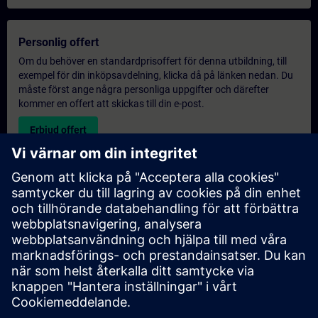
Personlig offert
Om du behöver en standardprisoffert för denna utbildning, till
exempel för din inköpsavdelning, klicka då på länken nedan. Du
måste först ange några personliga uppgifter och därefter
kommer en offert att skickas till din e-post.
Erbjud offert
Exklusiv utbildningsförfrågan
Vänligen fyll i förfrågningsformuläret nedan om du behöver en
offert för en exklusiv utbildningskurs antingen på plats, virtuellt
eller vid vårt SITRAIN utbildningscenter. Denna typ av förfrågan
passar för större grupper (6 och uppåt). Efter att du har angett
dina kontaktuppgifter och dina utbildningskrav, kommer du att
få en offert från oss.
Begär exklusiv offert