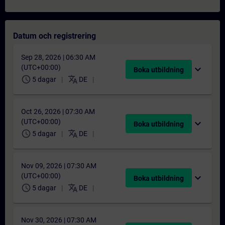
Datum och registrering
Sep 28, 2026 | 06:30 AM
(UTC+00:00)
expand_more
Boka utbildning
schedule
translate
5 dagar
DE
Oct 26, 2026 | 07:30 AM
(UTC+00:00)
expand_more
Boka utbildning
schedule
translate
5 dagar
DE
Nov 09, 2026 | 07:30 AM
(UTC+00:00)
expand_more
Boka utbildning
schedule
translate
5 dagar
DE
Nov 30, 2026 | 07:30 AM