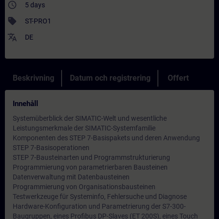
access_time
5 days
sell
ST-PRO1
translate
DE
Beskrivning
Datum och registrering
Offert
Innehåll
Systemüberblick der SIMATIC-Welt und wesentliche
Leistungsmerkmale der SIMATIC-Systemfamilie
Komponenten des STEP 7-Basispakets und deren Anwendung
STEP 7-Basisoperationen
STEP 7-Bausteinarten und Programmstrukturierung
Programmierung von parametrierbaren Bausteinen
Datenverwaltung mit Datenbausteinen
Programmierung von Organisationsbausteinen
Testwerkzeuge für Systeminfo, Fehlersuche und Diagnose
Hardware-Konfiguration und Parametrierung der S7-300-
Baugruppen, eines Profibus DP-Slaves (ET 200S), eines Touch