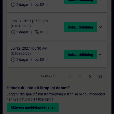
schedule
translate
5 dagar
DE
Jun 07, 2027 | 06:30 AM
(UTC+00:00)
expand_more
Boka utbildning
schedule
translate
5 dagar
DE
Jul 12, 2027 | 06:30 AM
(UTC+00:00)
expand_more
Boka utbildning
schedule
translate
5 dagar
DE
1 - 10 av 15
Hittade du inte ett lämpligt datum?
Lägg till dig själv på kursförfrågningslistan så blir du meddelad
när nya datum blir tillgängliga.
Aktivera meddelandetjänst