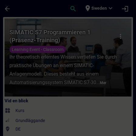
Hoppa till huvud innehåll
Sidan laddad
place
expand_more
arrow_back
search
login
Sweden
Kurs - SIMATIC S7 Programmieren 1 (Präsenz
SIMATIC S7 Programmieren 1
more_vert
(Präsenz-Training)
Learning Event - Classroom
Ihr theoretisch erlerntes Wissen vertiefen Sie durch
praktische Übungen an einem SIMATIC-
Anlagenmodell. Dieses besteht aus einem
Automatisierungssystem SIMATIC S7-30...
Mer
Vid en blick
widgets
Kurs
Grundläggande
where_to_vote
DE