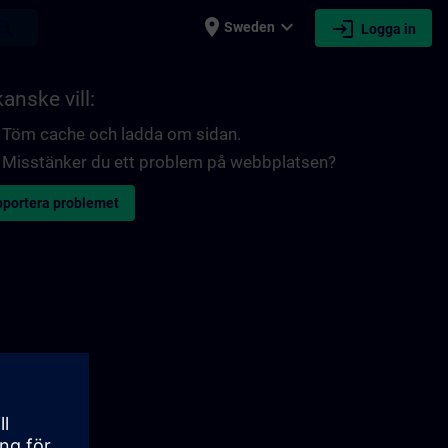
place
expand_more
login
earch
Sweden
Logga in
anske vill:
Töm cache och ladda om sidan.
Misstänker du ett problem på webbplatsen?
portera problemet