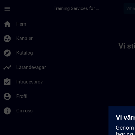
Hoppa till huvud innehåll
Sidan laddad
menu
Training Services for Digital Industries
Toc | SITRAIN
home
Hem
group_work
Kanaler
Vi s
explore
Katalog
timeline
Lärandevägar
assignment_turned_in
Inträdesprov
account_circle
Profil
info
Om oss