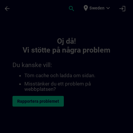
Hoppa till huvud innehåll
Sidan laddad
place
expand_more
arrow_back
search
login
Sweden
Toc | SITRAIN
Oj då!
Vi stötte på några problem
Du kanske vill:
Töm cache och ladda om sidan.
Misstänker du ett problem på
webbplatsen?
Rapportera problemet