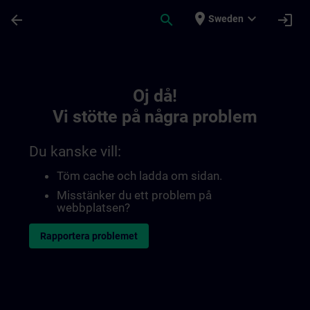
Hoppa till huvud innehåll
Sidan laddad
place
expand_more
arrow_back
search
login
Sweden
Toc | SITRAIN
Oj då!
Vi stötte på några problem
Du kanske vill:
Töm cache och ladda om sidan.
Misstänker du ett problem på
webbplatsen?
Rapportera problemet