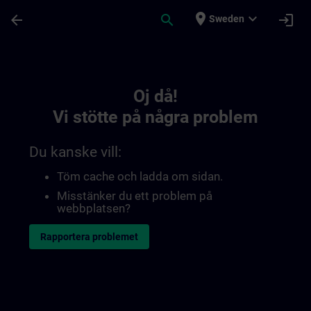
Hoppa till huvud innehåll
Sidan laddad
place
expand_more
arrow_back
search
login
Sweden
Toc | SITRAIN
Oj då!
Vi stötte på några problem
Du kanske vill:
Töm cache och ladda om sidan.
Misstänker du ett problem på
webbplatsen?
Rapportera problemet