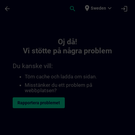
Hoppa till huvud innehåll
Sidan laddad
place
expand_more
arrow_back
search
login
Sweden
Toc | SITRAIN
Oj då!
Vi stötte på några problem
Du kanske vill:
Töm cache och ladda om sidan.
Misstänker du ett problem på
webbplatsen?
Rapportera problemet