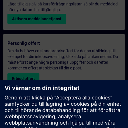
Lägg till dig själv på kursförfrågningslistan så blir du meddelad
när nya datum blir tillgängliga.
Aktivera meddelandetjänst
Personlig offert
Om du behöver en standardprisoffert för denna utbildning, till
exempel för din inköpsavdelning, klicka då på länken nedan. Du
måste först ange några personliga uppgifter och därefter
kommer en offert att skickas till din e-post.
Erbjud offert
Exklusiv utbildningsförfrågan
Vänligen fyll i förfrågningsformuläret nedan om du behöver en
offert för en exklusiv utbildningskurs antingen på plats, virtuellt
eller vid vårt SITRAIN utbildningscenter. Denna typ av förfrågan
passar för större grupper (6 och uppåt). Efter att du har angett