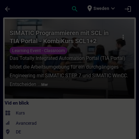
Hoppa till huvud innehåll
Sidan laddad
place
expand_more
arrow_back
search
login
Sweden
Kurs - SIMATIC Programmieren mit SCL in T
SIMATIC Programmieren mit SCL in
more_vert
TIA Portal - KombiKurs SCL1+2
(Präsenz-Training)
Learning Event - Classroom
Das Totally Integrated Automation Portal (TIA Portal)
bildet die Arbeitsumgebung für ein durchgängiges
Engineering mit SIMATIC STEP 7 und SIMATIC WinCC.
Entscheiden ...
Mer
Vid en blick
widgets
Kurs
Avancerad
where_to_vote
DE