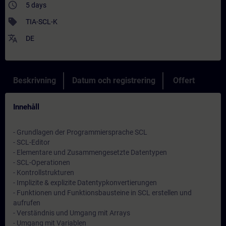
access_time
5 days
sell
TIA-SCL-K
translate
DE
Beskrivning
Datum och registrering
Offert
Innehåll
- Grundlagen der Programmiersprache SCL
- SCL-Editor
- Elementare und Zusammengesetzte Datentypen
- SCL-Operationen
- Kontrollstrukturen
- Implizite & explizite Datentypkonvertierungen
- Funktionen und Funktionsbausteine in SCL erstellen und
aufrufen
- Verständnis und Umgang mit Arrays
- Umgang mit Variablen