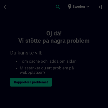
Hoppa till huvud innehåll
Sidan laddad
place
expand_more
arrow_back
search
login
Sweden
Toc | SITRAIN
Oj då!
Vi stötte på några problem
Du kanske vill:
Töm cache och ladda om sidan.
Misstänker du ett problem på
webbplatsen?
Rapportera problemet