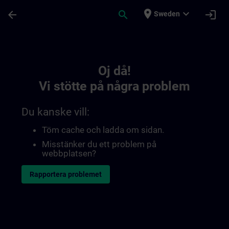
Hoppa till huvud innehåll
Sidan laddad
place
expand_more
arrow_back
search
login
Sweden
Toc | SITRAIN
Oj då!
Vi stötte på några problem
Du kanske vill:
Töm cache och ladda om sidan.
Misstänker du ett problem på
webbplatsen?
Rapportera problemet