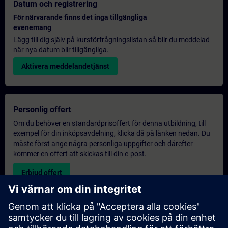
Datum och registrering
För närvarande finns det inga tillgängliga
evenemang
Lägg till dig själv på kursförfrågningslistan så blir du meddelad
när nya datum blir tillgängliga.
Aktivera meddelandetjänst
Personlig offert
Om du behöver en standardprisoffert för denna utbildning, till
exempel för din inköpsavdelning, klicka då på länken nedan. Du
måste först ange några personliga uppgifter och därefter
kommer en offert att skickas till din e-post.
Erbjud offert
Exklusiv utbildningsförfrågan
Vänligen fyll i förfrågningsformuläret nedan om du behöver en