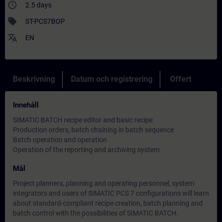
access_time
2.5 days
sell
ST-PCS7BOP
translate
EN
Beskrivning
Datum och registrering
Offert
Innehåll
SIMATIC BATCH recipe editor and basic recipe
Production orders, batch chaining in batch sequence
Batch operation and operation
Operation of the reporting and archiving system
Mål
Project planners, planning and operating personnel, system
integrators and users of SIMATIC PCS 7 configurations will learn
about standard-compliant recipe creation, batch planning and
batch control with the possibilities of SIMATIC BATCH.