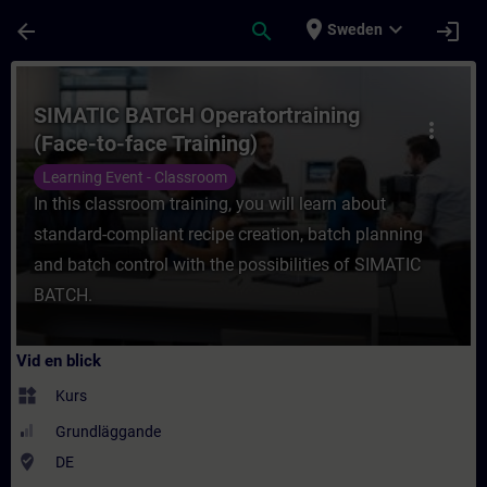
Hoppa till huvud innehåll
Sidan laddad
place
expand_more
arrow_back
search
login
Sweden
Kurs - SIMATIC BATCH Operatortraining (Fac
SIMATIC BATCH Operatortraining
more_vert
(Face-to-face Training)
Learning Event - Classroom
In this classroom training, you will learn about
standard-compliant recipe creation, batch planning
and batch control with the possibilities of SIMATIC
BATCH.
Vid en blick
widgets
Kurs
Grundläggande
where_to_vote
DE