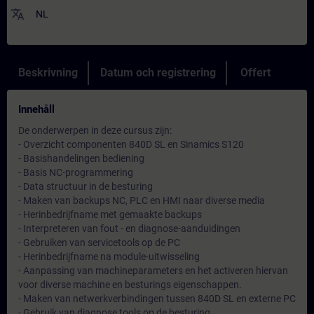
translate
NL
Beskrivning
Datum och registrering
Offert
Innehåll
De onderwerpen in deze cursus zijn:
- Overzicht componenten 840D SL en Sinamics S120
- Basishandelingen bediening
- Basis NC-programmering
- Data structuur in de besturing
- Maken van backups NC, PLC en HMI naar diverse media
- Herinbedrijfname met gemaakte backups
- Interpreteren van fout - en diagnose-aanduidingen
- Gebruiken van servicetools op de PC
- Herinbedrijfname na module-uitwisseling
- Aanpassing van machineparameters en het activeren hiervan
voor diverse machine en besturings eigenschappen.
- Maken van netwerkverbindingen tussen 840D SL en externe PC
- Gebruik van diagnose tools op de besturing