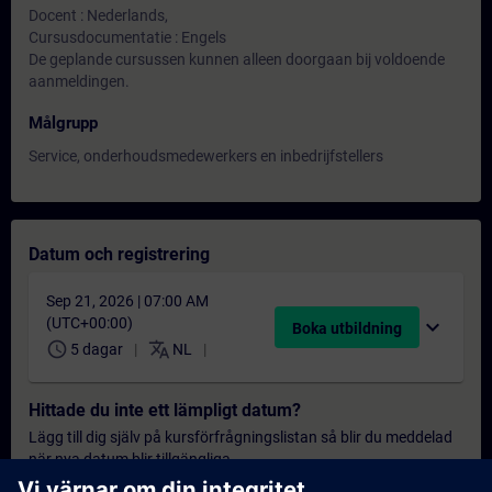
Docent : Nederlands,
Cursusdocumentatie : Engels
De geplande cursussen kunnen alleen doorgaan bij voldoende
aanmeldingen.
Målgrupp
Service, onderhoudsmedewerkers en inbedrijfstellers
Datum och registrering
Sep 21, 2026 | 07:00 AM
(UTC+00:00)
expand_more
Boka utbildning
schedule
translate
5 dagar
NL
Hittade du inte ett lämpligt datum?
Lägg till dig själv på kursförfrågningslistan så blir du meddelad
när nya datum blir tillgängliga.