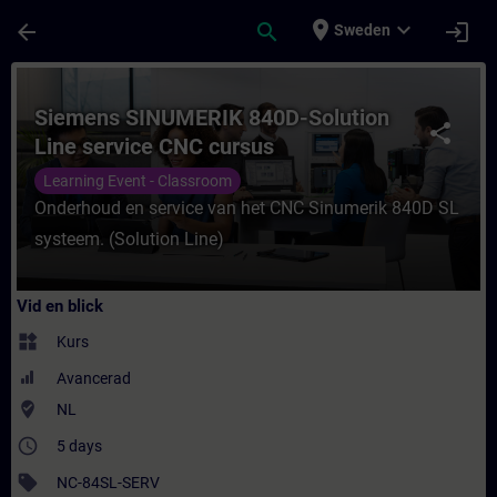
Hoppa till huvud innehåll
Sidan laddad
place
expand_more
arrow_back
search
login
Sweden
Kurs - Siemens SINUMERIK 840D-Solution Li
Siemens SINUMERIK 840D-Solution
share
Line service CNC cursus
Learning Event - Classroom
Onderhoud en service van het CNC Sinumerik 840D SL
systeem. (Solution Line)
Vid en blick
widgets
Kurs
Avancerad
where_to_vote
NL
access_time
5 days
sell
NC-84SL-SERV