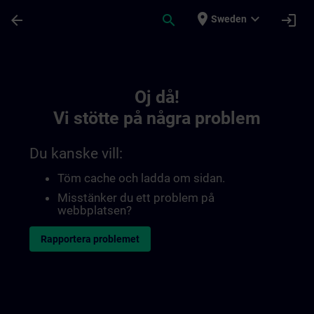
Hoppa till huvud innehåll
Sidan laddad
place
expand_more
arrow_back
search
login
Sweden
Toc | SITRAIN
Oj då!
Vi stötte på några problem
Du kanske vill:
Töm cache och ladda om sidan.
Misstänker du ett problem på
webbplatsen?
Rapportera problemet