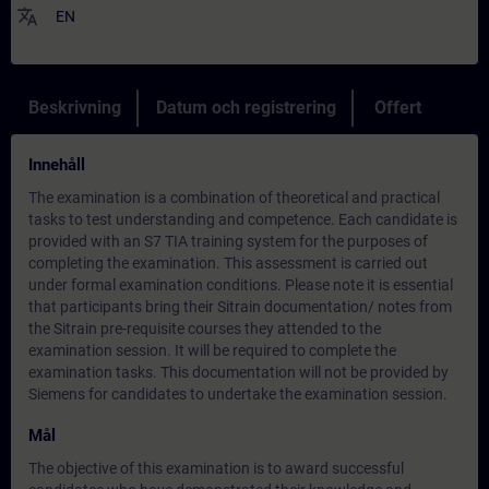
translate
EN
Beskrivning
Datum och registrering
Offert
Innehåll
The examination is a combination of theoretical and practical
tasks to test understanding and competence. Each candidate is
provided with an S7 TIA training system for the purposes of
completing the examination. This assessment is carried out
under formal examination conditions. Please note it is essential
that participants bring their Sitrain documentation/ notes from
the Sitrain pre-requisite courses they attended to the
examination session. It will be required to complete the
examination tasks. This documentation will not be provided by
Siemens for candidates to undertake the examination session.
Mål
The objective of this examination is to award successful