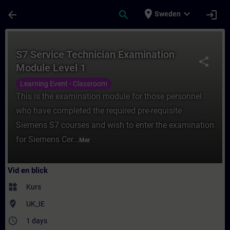
Hoppa till huvud innehåll
Sidan laddad
place
expand_more
arrow_back
search
login
Sweden
Kurs - S7 Service Technician Examination M
S7 Service Technician Examination
share
Module Level 1
Learning Event - Classroom
This is the examination module for those personnel
who have completed the required pre-requisite
Siemens S7 courses and wish to enter the examination
for Siemens Cer...
Mer
Vid en blick
widgets
Kurs
where_to_vote
UK_IE
access_time
1 days