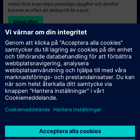
måste först ange några personliga uppgifter och därefter
kommer en offert att skickas till din e-post.
Erbjud offert
Exklusiv utbildningsförfrågan
Vänligen fyll i förfrågningsformuläret nedan om du behöver en
offert för en exklusiv utbildningskurs antingen på plats, virtuellt
eller vid vårt SITRAIN utbildningscenter. Denna typ av förfrågan
passar för större grupper (6 och uppåt). Efter att du har angett
dina kontaktuppgifter och dina utbildningskrav, kommer du att
få en offert från oss.
Begär exklusiv offert