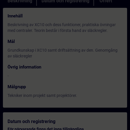
Beskrivning
Datum och registrering
Offert
Innehåll
Beskrivning av XC10 och dess funktioner, praktiska övningar
med centraler. Teorin består i första hand av släckregler.
Mål
Grundkunskap i XC10 samt driftsättning av den. Genomgång
av släckregler
Övrig information
-
Målgrupp
Tekniker inom projekt samt projektörer.
Datum och registrering
För närvarande finns det inga tillgängliga