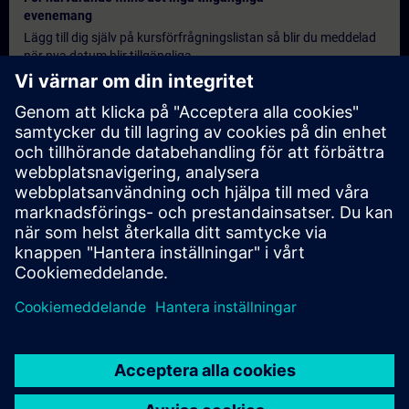
evenemang
Lägg till dig själv på kursförfrågningslistan så blir du meddelad
när nya datum blir tillgängliga.
Aktivera meddelandetjänst
Personlig offert
Om du behöver en standardprisoffert för denna utbildning, till
exempel för din inköpsavdelning, klicka då på länken nedan. Du
måste först ange några personliga uppgifter och därefter
kommer en offert att skickas till din e-post.
Erbjud offert