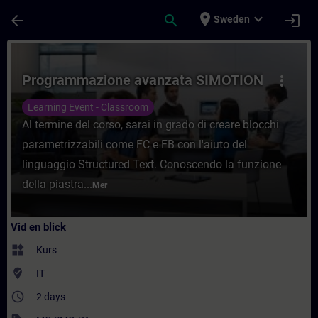
Hoppa till huvud innehåll
Sidan laddad
place
expand_more
arrow_back
search
login
Sweden
Kurs - Programmazione avanzata SIMOTION -
Programmazione avanzata SIMOTION
more_vert
Learning Event - Classroom
Al termine del corso, sarai in grado di creare blocchi
parametrizzabili come FC e FB con l'aiuto del
linguaggio Structured Text. Conoscendo la funzione
della piastra...
Mer
Vid en blick
widgets
Kurs
where_to_vote
IT
access_time
2 days