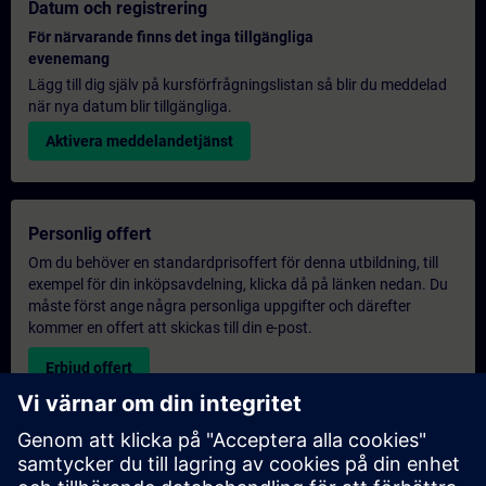
Datum och registrering
För närvarande finns det inga tillgängliga
evenemang
Lägg till dig själv på kursförfrågningslistan så blir du meddelad
när nya datum blir tillgängliga.
Aktivera meddelandetjänst
Personlig offert
Om du behöver en standardprisoffert för denna utbildning, till
exempel för din inköpsavdelning, klicka då på länken nedan. Du
måste först ange några personliga uppgifter och därefter
kommer en offert att skickas till din e-post.
Erbjud offert
Exklusiv utbildningsförfrågan
Vänligen fyll i förfrågningsformuläret nedan om du behöver en