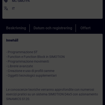
sell
MC-SMO-PA
translate
IT
Beskrivning
Datum och registrering
Offert
Innehåll
- Programmazione ST
- Function e Function Block in SIMOTION
- Programmazione movimenti
- Librerie avanzate
- Creazione e uso di profili camme
- Oggetti tecnologici supplementari
Le conoscenze teoriche verranno approfondite con numerosi
esercizi pratici su un sistema SIMOTION D4x5 con azionamento
SINAMICS S120.