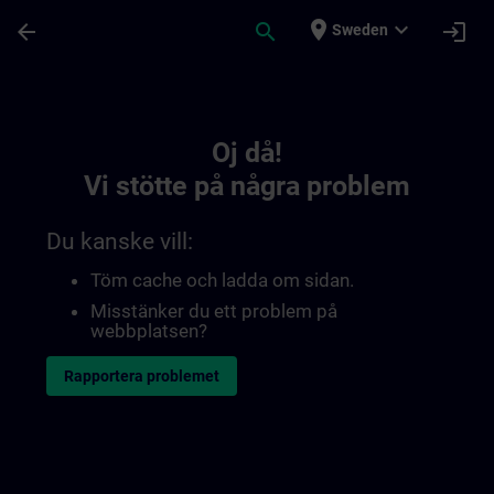
Hoppa till huvud innehåll
Sidan laddad
place
expand_more
arrow_back
search
login
Sweden
Toc | SITRAIN
Oj då!
Vi stötte på några problem
Du kanske vill:
Töm cache och ladda om sidan.
Misstänker du ett problem på
webbplatsen?
Rapportera problemet