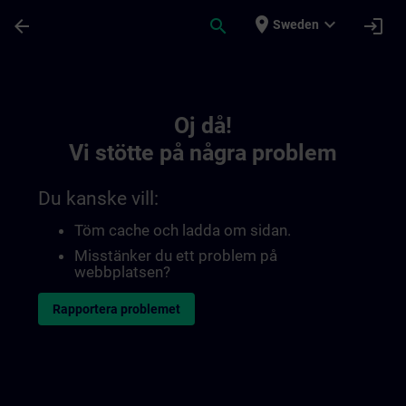
Hoppa till huvud innehåll
Sidan laddad
place
expand_more
arrow_back
search
login
Sweden
Toc | SITRAIN
Oj då!
Vi stötte på några problem
Du kanske vill:
Töm cache och ladda om sidan.
Misstänker du ett problem på
webbplatsen?
Rapportera problemet