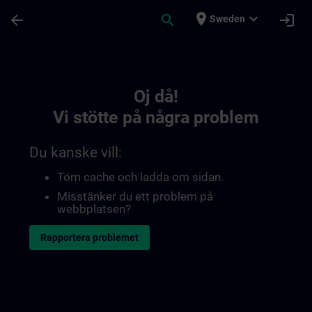
Hoppa till huvud innehåll
Sidan laddad
place
expand_more
arrow_back
search
login
Sweden
Toc | SITRAIN
Oj då!
Vi stötte på några problem
Du kanske vill:
Töm cache och ladda om sidan.
Misstänker du ett problem på
webbplatsen?
Rapportera problemet