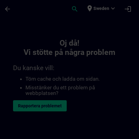
Hoppa till huvud innehåll
Sidan laddad
place
expand_more
arrow_back
search
login
Sweden
Toc | SITRAIN
Oj då!
Vi stötte på några problem
Du kanske vill:
Töm cache och ladda om sidan.
Misstänker du ett problem på
webbplatsen?
Rapportera problemet