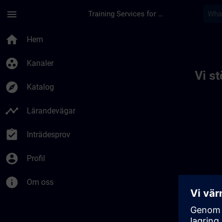
Hoppa till huvud innehåll
Sidan laddad
menu
Training Services for Digital Industries
Toc | SITRAIN
home
Hem
group_work
Kanaler
Vi s
explore
Katalog
timeline
Lärandevägar
assignment_turned_in
Inträdesprov
account_circle
Profil
info
Om oss