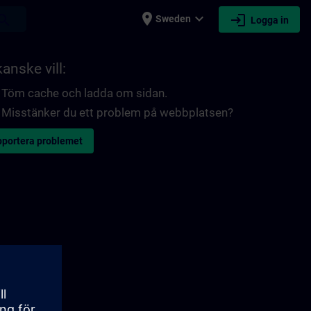
place
expand_more
login
earch
Sweden
Logga in
anske vill:
Töm cache och ladda om sidan.
Misstänker du ett problem på webbplatsen?
portera problemet