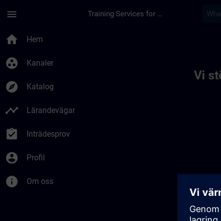
Hoppa till huvud innehåll
Sidan laddad
menu
Training Services for Digital Industries
Toc | SITRAIN
home
Hem
group_work
Kanaler
Vi s
explore
Katalog
timeline
Lärandevägar
assignment_turned_in
Inträdesprov
account_circle
Profil
info
Om oss