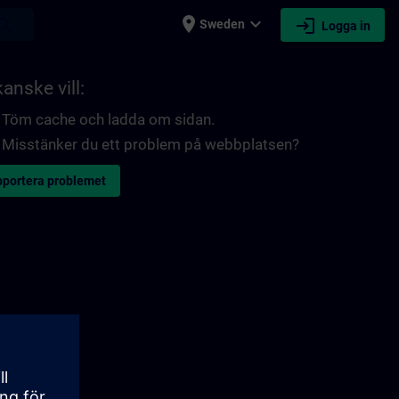
place
expand_more
login
earch
Sweden
Logga in
anske vill:
Töm cache och ladda om sidan.
Misstänker du ett problem på webbplatsen?
portera problemet