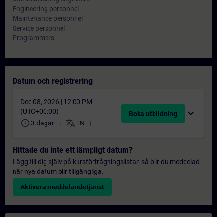
Engineering personnel
Maintenance personnel
Service personnel
Programmers
Datum och registrering
Dec 08, 2026 | 12:00 PM
(UTC+00:00)
expand_more
Boka utbildning
schedule
translate
3 dagar
EN
Hittade du inte ett lämpligt datum?
Lägg till dig själv på kursförfrågningslistan så blir du meddelad
när nya datum blir tillgängliga.
Aktivera meddelandetjänst