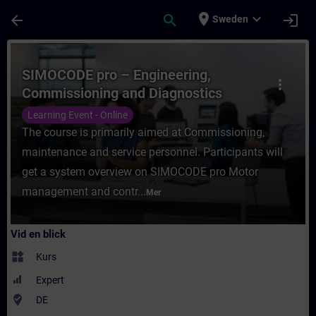
Hoppa till huvud innehåll
Sidan laddad
place
expand_more
arrow_back
search
login
Sweden
Kurs - SIMOCODE pro – Engineering, Commis
SIMOCODE pro – Engineering,
more_vert
Commissioning and Diagnostics
(Online Training)
Learning Event - Online
The course is primarily aimed at Commissioning,
maintenance and service personnel. Participants will
get a system overview on SIMOCODE pro Motor
management and contr...
Mer
Vid en blick
widgets
Kurs
Expert
where_to_vote
DE