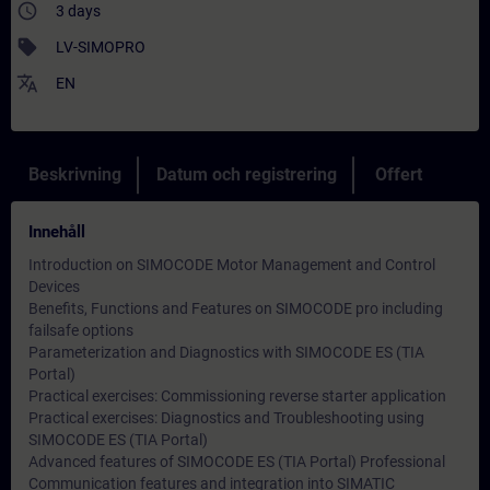
access_time
3 days
sell
LV-SIMOPRO
translate
EN
Beskrivning
Datum och registrering
Offert
Innehåll
Introduction on SIMOCODE Motor Management and Control
Devices
Benefits, Functions and Features on SIMOCODE pro including
failsafe options
Parameterization and Diagnostics with SIMOCODE ES (TIA
Portal)
Practical exercises: Commissioning reverse starter application
Practical exercises: Diagnostics and Troubleshooting using
SIMOCODE ES (TIA Portal)
Advanced features of SIMOCODE ES (TIA Portal) Professional
Communication features and integration into SIMATIC