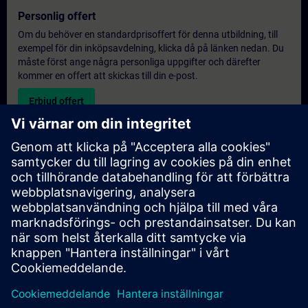
Personlig offert
Om du behöver en standardprisoffert för denna utbildning, till
exempel för din inköpsavdelning, klicka då på länken nedan. Du
måste först ange några personliga uppgifter och därefter
kommer en offert att skickas till din e-post.
Erbjud offert
Exklusiv utbildningsförfrågan
Vänligen fyll i förfrågningsformuläret nedan om du behöver en
offert för en exklusiv utbildningskurs antingen på plats, virtuellt
eller vid vårt SITRAIN utbildningscenter. Denna typ av förfrågan
passar för större grupper (6 och uppåt). Efter att du har angett
dina kontaktuppgifter och dina utbildningskrav, kommer du att
få en offert från oss.
Begär exklusiv offert