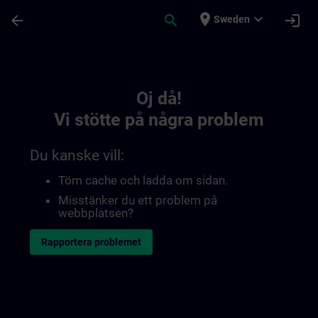
Hoppa till huvud innehåll
Sidan laddad
place
expand_more
arrow_back
search
login
Sweden
Toc | SITRAIN
Oj då!
Vi stötte på några problem
Du kanske vill:
Töm cache och ladda om sidan.
Misstänker du ett problem på
webbplatsen?
Rapportera problemet