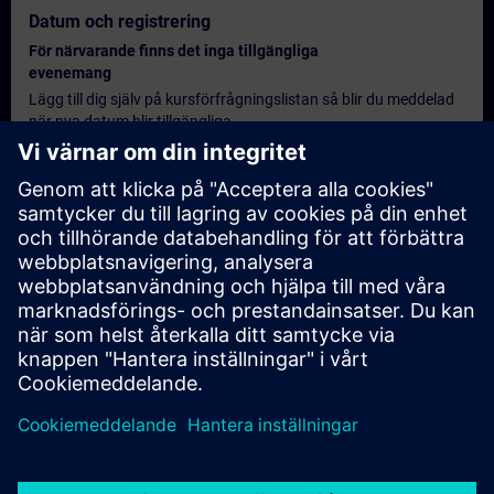
Datum och registrering
För närvarande finns det inga tillgängliga
evenemang
Lägg till dig själv på kursförfrågningslistan så blir du meddelad
när nya datum blir tillgängliga.
Aktivera meddelandetjänst
Personlig offert
Om du behöver en standardprisoffert för denna utbildning, till
exempel för din inköpsavdelning, klicka då på länken nedan. Du
måste först ange några personliga uppgifter och därefter
kommer en offert att skickas till din e-post.
Erbjud offert