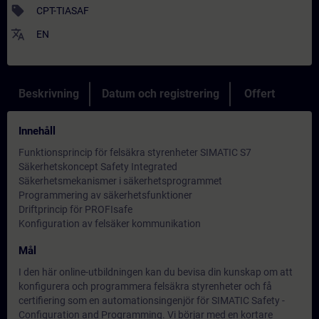
sell
CPT-TIASAF
translate
EN
Beskrivning
Datum och registrering
Offert
Innehåll
Funktionsprincip för felsäkra styrenheter SIMATIC S7
Säkerhetskoncept Safety Integrated
Säkerhetsmekanismer i säkerhetsprogrammet
Programmering av säkerhetsfunktioner
Driftprincip för PROFIsafe
Konfiguration av felsäker kommunikation
Mål
I den här online-utbildningen kan du bevisa din kunskap om att
konfigurera och programmera felsäkra styrenheter och få
certifiering som en automationsingenjör för SIMATIC Safety -
Configuration and Programming. Vi börjar med en kortare