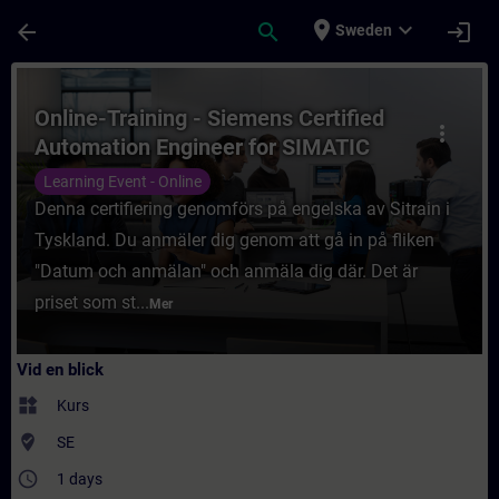
Hoppa till huvud innehåll
Sidan laddad
place
expand_more
arrow_back
search
login
Sweden
Kurs - Online-Training - Siemens Certifie
Online-Training - Siemens Certified
more_vert
Automation Engineer for SIMATIC
Safety – Configuration and
Learning Event - Online
Programming
Denna certifiering genomförs på engelska av Sitrain i
Tyskland. Du anmäler dig genom att gå in på fliken
"Datum och anmälan" och anmäla dig där. Det är
priset som st...
Mer
Vid en blick
widgets
Kurs
where_to_vote
SE
access_time
1 days