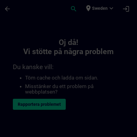
Hoppa till huvud innehåll
Sidan laddad
place
expand_more
arrow_back
search
login
Sweden
Toc | SITRAIN
Oj då!
Vi stötte på några problem
Du kanske vill:
Töm cache och ladda om sidan.
Misstänker du ett problem på
webbplatsen?
Rapportera problemet