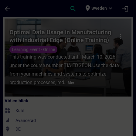
Hoppa till huvud innehåll
Sidan laddad
place
expand_more
arrow_back
search
login
Sweden
Kurs - Optimal Data Usage in Manufacturing 
Optimal Data Usage in Manufacturing
more_vert
with Industrial Edge (Online Training)
Learning Event - Online
This training was conducted until March 10, 2026
under the course number TIA-EDGEON.Use the data
from your machines and systems to optimize
production processes, red...
Mer
Vid en blick
widgets
Kurs
Avancerad
where_to_vote
DE