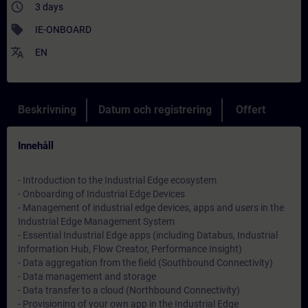
access_time
3 days
sell
IE-ONBOARD
translate
EN
Beskrivning
Datum och registrering
Offert
Innehåll
- Introduction to the Industrial Edge ecosystem
- Onboarding of Industrial Edge Devices
- Management of industrial edge devices, apps and users in the
Industrial Edge Management System
- Essential Industrial Edge apps (including Databus, Industrial
Information Hub, Flow Creator, Performance Insight)
- Data aggregation from the field (Southbound Connectivity)
- Data management and storage
- Data transfer to a cloud (Northbound Connectivity)
- Provisioning of your own app in the Industrial Edge