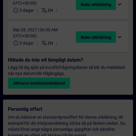
(UTC+00:00)
expand_more
Boka utbildning
schedule
translate
3 dagar
EN
Sep 28, 2027 | 06:30 AM
(UTC+00:00)
expand_more
Boka utbildning
schedule
translate
3 dagar
EN
Hittade du inte ett lämpligt datum?
Lägg till dig själv på kursförfrågningslistan så blir du meddelad
när nya datum blir tillgängliga.
Aktivera meddelandetjänst
Personlig offert
Om du behöver en standardprisoffert för denna utbildning, till
exempel för din inköpsavdelning, klicka då på länken nedan. Du
måste först ange några personliga uppgifter och därefter
kommer en offert att skickas till din e-post.