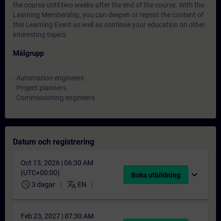
the course until two weeks after the end of the course. With the
Learning Membership, you can deepen or repeat the content of
this Learning Event as well as continue your education on other
interesting topics.
Målgrupp
- Automation engineers
- Project planners
- Commissioning engineers
Datum och registrering
Oct 13, 2026 | 06:30 AM
(UTC+00:00)
expand_more
Boka utbildning
schedule
translate
3 dagar
EN
Feb 23, 2027 | 07:30 AM