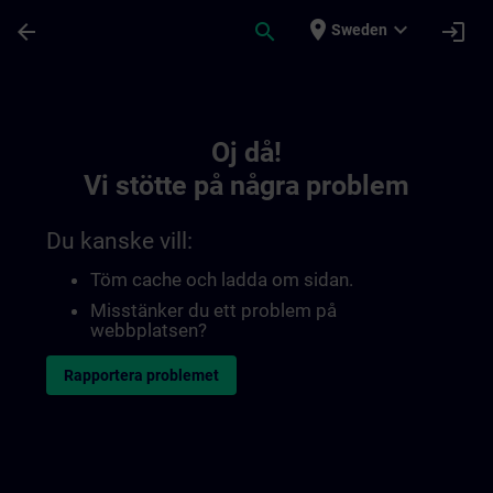
Hoppa till huvud innehåll
Sidan laddad
place
expand_more
arrow_back
search
login
Sweden
Toc | SITRAIN
Oj då!
Vi stötte på några problem
Du kanske vill:
Töm cache och ladda om sidan.
Misstänker du ett problem på
webbplatsen?
Rapportera problemet