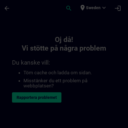
Hoppa till huvud innehåll
Sidan laddad
place
expand_more
arrow_back
search
login
Sweden
Toc | SITRAIN
Oj då!
Vi stötte på några problem
Du kanske vill:
Töm cache och ladda om sidan.
Misstänker du ett problem på
webbplatsen?
Rapportera problemet