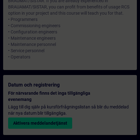
BRAUMAT/SISTAR. If you are already experienced in
BRAUAMAT/SISTAR, you can profit from benefits of usage RCS
option in your project and this course will teach you for that.
• Programmers
• Commissioning engineers
• Configuration engineers
• Maintenance engineers
• Maintenance personnel
• Service personnel
• Operators
Datum och registrering
För närvarande finns det inga tillgängliga
evenemang
Lägg till dig själv på kursförfrågningslistan så blir du meddelad
när nya datum blir tillgängliga.
Aktivera meddelandetjänst