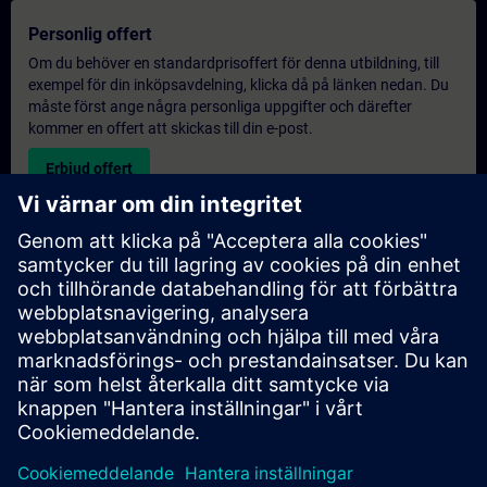
Personlig offert
Om du behöver en standardprisoffert för denna utbildning, till
exempel för din inköpsavdelning, klicka då på länken nedan. Du
måste först ange några personliga uppgifter och därefter
kommer en offert att skickas till din e-post.
Erbjud offert
Exklusiv utbildningsförfrågan
Vänligen fyll i förfrågningsformuläret nedan om du behöver en
offert för en exklusiv utbildningskurs antingen på plats, virtuellt
eller vid vårt SITRAIN utbildningscenter. Denna typ av förfrågan
passar för större grupper (6 och uppåt). Efter att du har angett
dina kontaktuppgifter och dina utbildningskrav, kommer du att
få en offert från oss.
Begär exklusiv offert