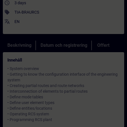
access_time
3 days
sell
TIA-BRAURCS
translate
EN
Beskrivning
Datum och registrering
Offert
Innehåll
• System overview
• Getting to know the configuration interface of the engineering
system
• Creating partial routes and route networks
• Interconnection of elements to partial routes
• Define mode tables
• Define user element types
• Define entities/locations
• Operating RCS system
• Programming RCS plant