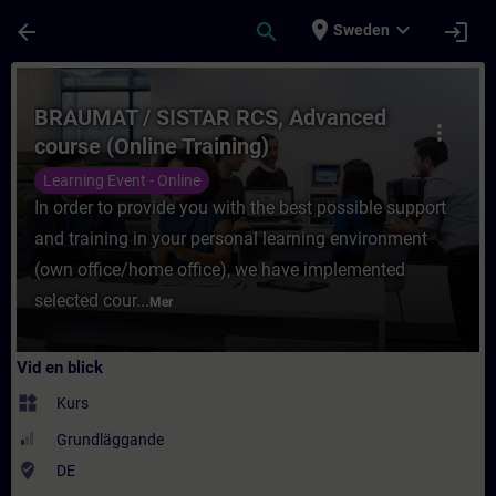
Hoppa till huvud innehåll
Sidan laddad
place
expand_more
arrow_back
search
login
Sweden
Kurs - BRAUMAT / SISTAR RCS, Advanced cou
BRAUMAT / SISTAR RCS, Advanced
more_vert
course (Online Training)
Learning Event - Online
In order to provide you with the best possible support
and training in your personal learning environment
(own office/home office), we have implemented
selected cour...
Mer
Vid en blick
widgets
Kurs
Grundläggande
where_to_vote
DE