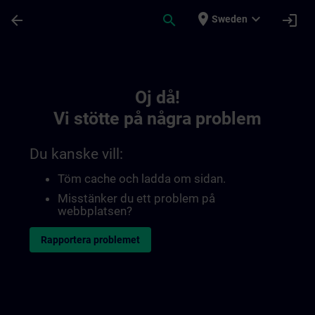
Hoppa till huvud innehåll
Sidan laddad
place
expand_more
arrow_back
search
login
Sweden
Toc | SITRAIN
Oj då!
Vi stötte på några problem
Du kanske vill:
Töm cache och ladda om sidan.
Misstänker du ett problem på
webbplatsen?
Rapportera problemet