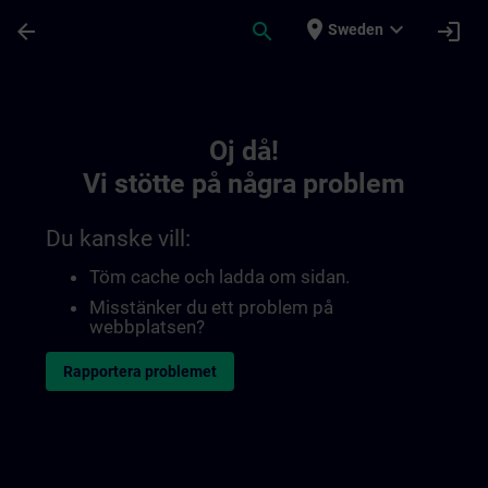
Hoppa till huvud innehåll
Sidan laddad
place
expand_more
arrow_back
search
login
Sweden
Toc | SITRAIN
Oj då!
Vi stötte på några problem
Du kanske vill:
Töm cache och ladda om sidan.
Misstänker du ett problem på
webbplatsen?
Rapportera problemet