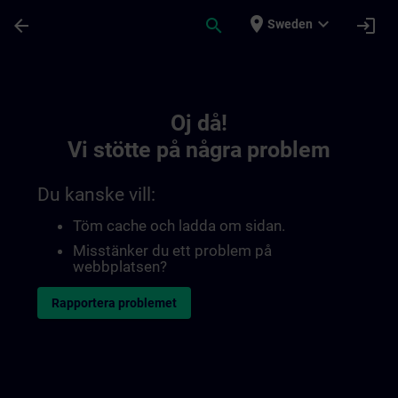
Hoppa till huvud innehåll
Sidan laddad
place
expand_more
arrow_back
search
login
Sweden
Toc | SITRAIN
Oj då!
Vi stötte på några problem
Du kanske vill:
Töm cache och ladda om sidan.
Misstänker du ett problem på
webbplatsen?
Rapportera problemet