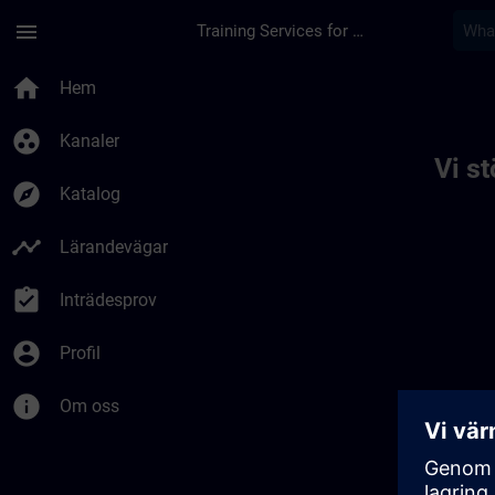
Hoppa till huvud innehåll
Sidan laddad
menu
Training Services for Digital Industries
Toc | SITRAIN
home
Hem
group_work
Kanaler
Vi s
explore
Katalog
timeline
Lärandevägar
assignment_turned_in
Inträdesprov
account_circle
Profil
info
Om oss