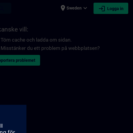
place
expand_more
login
earch
Sweden
Logga in
anske vill:
Töm cache och ladda om sidan.
Misstänker du ett problem på webbplatsen?
portera problemet