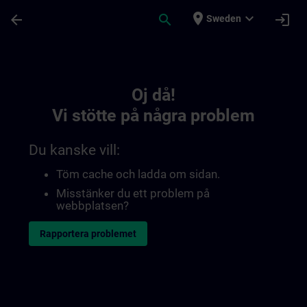
Hoppa till huvud innehåll
Sidan laddad
place
expand_more
arrow_back
search
login
Sweden
Toc | SITRAIN
Oj då!
Vi stötte på några problem
Du kanske vill:
Töm cache och ladda om sidan.
Misstänker du ett problem på
webbplatsen?
Rapportera problemet